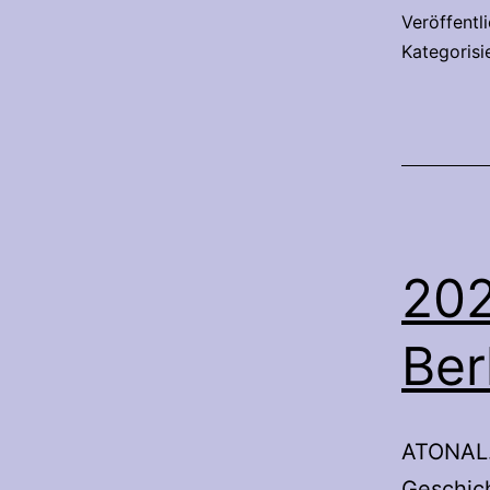
Veröffentl
Kategorisi
202
Ber
ATONAL. 
Geschich