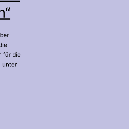
n“
über
die
 für die
n unter