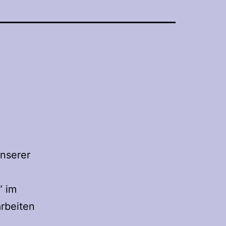
unserer
“ im
arbeiten