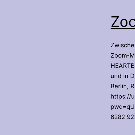
Zoo
Zwischen
Zoom-Me
HEARTBE
und in D
Berlin,
https:/
pwd=qUn
6282 92