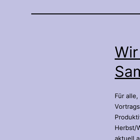
Wir
Sa
Für alle
Vortrags
Produkti
Herbst/W
aktuell