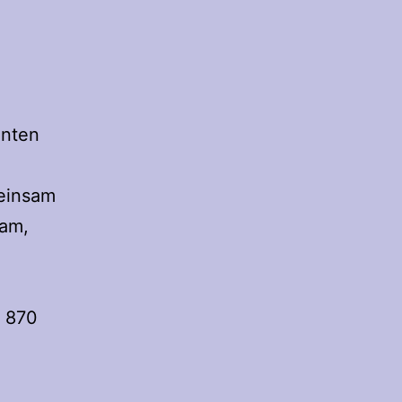
anten
einsam
dam,
 870