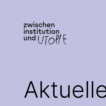
Zum
Inhalt
springen
Zwischen
Institution
und
Utopie
Aktuell