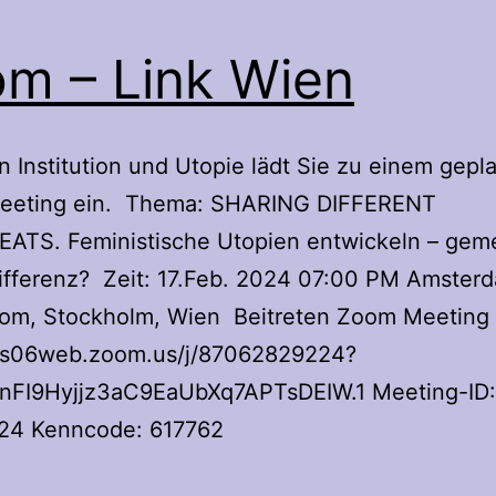
m – Link Wien
 Institution und Utopie lädt Sie zu einem gepl
eting ein. Thema: SHARING DIFFERENT
ATS. Feministische Utopien entwickeln – gem
ifferenz? Zeit: 17.Feb. 2024 07:00 PM Amster
 Rom, Stockholm, Wien Beitreten Zoom Meeting
/us06web.zoom.us/j/87062829224?
FI9Hyjjz3aC9EaUbXq7APTsDEIW.1 Meeting-ID:
24 Kenncode: 617762